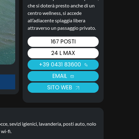
che si doterà presto anche di un
centro wellness, si accede
all’adiacente spiaggia libera
attraverso un passaggio privato.
167 POSTI
24 L MAX
+39 0431 83600
EMAIL
SITO WEB
cce, sevizi igienici, lavanderia, posti auto, nolo
wi-fi.